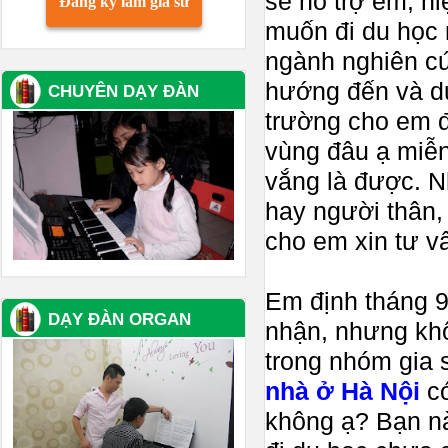
sẽ hỗ trợ em, h
Đăng ký làm gia sư
muốn đi du học 
ngành nghiên cứ
hướng đến và dự
CHUYÊN DẠY ĐÀN
trường cho em 
vùng đâu ạ miễ
vắng là được. N
hay người thân,
cho em xin tư v
Em định tháng 
DẠY ĐÀN ORGAN
nhận, nhưng khô
trong nhóm gia 
nhà ở Hà Nội
có
không ạ? Bạn nà