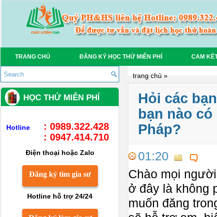
TRANG CHỦ
ĐĂNG KÝ HỌC THỬ MIỄN PHÍ
CAM KẾ
trang chủ
»
Hỏi các bạn
HỌC THỬ MIỄN PHÍ
bạn nào có
: 0989.322.428
Pháp?
Hotline
: 0947.414.710
Điện thoại hoặc Zalo
01:20
Chào mọi người 
Đăng ký tìm gia sư
ở đây là không
Hotline hỗ trợ 24/24
muốn đăng trong